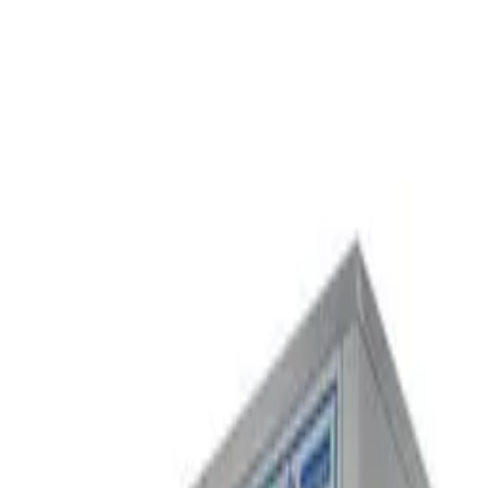
Livraison offerte dès
890 €
HT · France & Corse
Livraison
offerte dès
890 €
HT
06 22 72 65 83
Chilotti
Matériel
Demander un devis
Catégories
Catalogue
Déstockage
Marques
À propos
Contact
Garantie
12
mois ·
Livraison
72
h
Accueil
Catalogue
Préparation
MAXIMA - Batteur
mélangeur - MPM 7L
MAXIMA - Batteur mélangeur - MPM 7L
Neuf